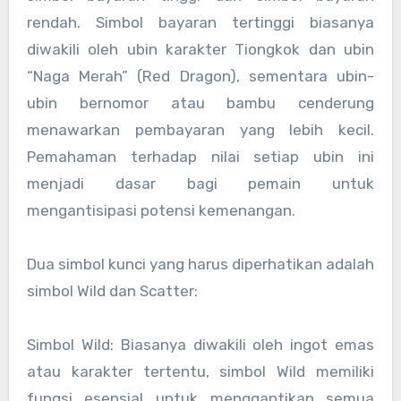
rendah. Simbol bayaran tertinggi biasanya
diwakili oleh ubin karakter Tiongkok dan ubin
“Naga Merah” (Red Dragon), sementara ubin-
ubin bernomor atau bambu cenderung
menawarkan pembayaran yang lebih kecil.
Pemahaman terhadap nilai setiap ubin ini
menjadi dasar bagi pemain untuk
mengantisipasi potensi kemenangan.
Dua simbol kunci yang harus diperhatikan adalah
simbol Wild dan Scatter:
Simbol Wild: Biasanya diwakili oleh ingot emas
atau karakter tertentu, simbol Wild memiliki
fungsi esensial untuk menggantikan semua