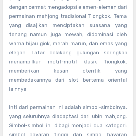
dengan cermat mengadopsi elemen-elemen dari
permainan mahjong tradisional Tiongkok. Tema
yang disajikan menciptakan suasana yang
tenang namun juga mewah, didominasi oleh
warna hijau giok, merah marun, dan emas yang
elegan. Latar belakang gulungan seringkali
menampilkan motif-motif klasik Tiongkok,
memberikan kesan otentik yang
membedakannya dari slot bertema oriental
lainnya.
Inti dari permainan ini adalah simbol-simbolnya,
yang seluruhnya diadaptasi dari ubin mahjong.
Simbol-simbol ini dibagi menjadi dua kategori:
simbol bayaran tinggi dan simbol bayaran