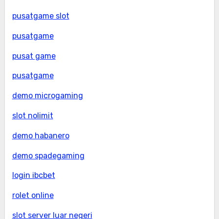
pusatgame slot
pusatgame
pusat game
pusatgame
demo microgaming
slot nolimit
demo habanero
demo spadegaming
login ibcbet
rolet online
slot server luar negeri