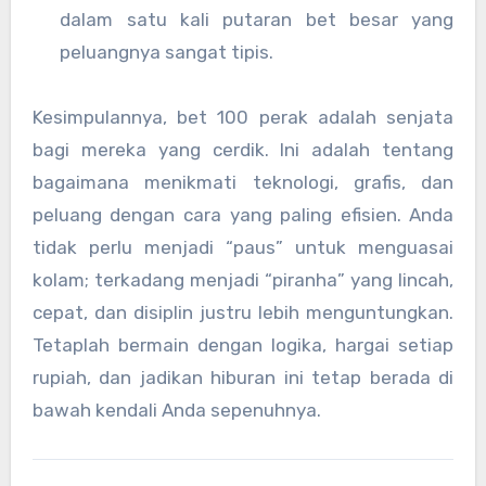
dalam satu kali putaran bet besar yang
peluangnya sangat tipis.
Kesimpulannya, bet 100 perak adalah senjata
bagi mereka yang cerdik. Ini adalah tentang
bagaimana menikmati teknologi, grafis, dan
peluang dengan cara yang paling efisien. Anda
tidak perlu menjadi “paus” untuk menguasai
kolam; terkadang menjadi “piranha” yang lincah,
cepat, dan disiplin justru lebih menguntungkan.
Tetaplah bermain dengan logika, hargai setiap
rupiah, dan jadikan hiburan ini tetap berada di
bawah kendali Anda sepenuhnya.