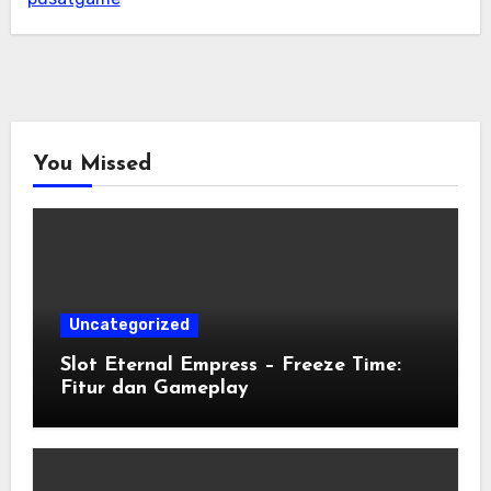
You Missed
Uncategorized
Slot Eternal Empress – Freeze Time:
Fitur dan Gameplay