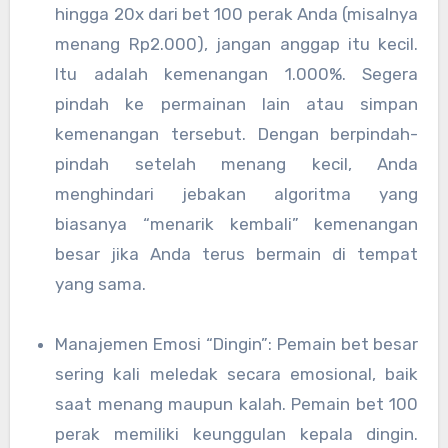
hingga 20x dari bet 100 perak Anda (misalnya
menang Rp2.000), jangan anggap itu kecil.
Itu adalah kemenangan 1.000%. Segera
pindah ke permainan lain atau simpan
kemenangan tersebut. Dengan berpindah-
pindah setelah menang kecil, Anda
menghindari jebakan algoritma yang
biasanya “menarik kembali” kemenangan
besar jika Anda terus bermain di tempat
yang sama.
Manajemen Emosi “Dingin”: Pemain bet besar
sering kali meledak secara emosional, baik
saat menang maupun kalah. Pemain bet 100
perak memiliki keunggulan kepala dingin.