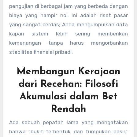
pengujian di berbagai jam yang berbeda dengan
biaya yang hampir nol. Ini adalah riset pasar
yang sangat cerdas; Anda mengumpulkan data
kapan sistem lebih sering memberikan
kemenangan tanpa harus mengorbankan
stabilitas finansial pribadi.
Membangun Kerajaan
dari Recehan: Filosofi
Akumulasi dalam Bet
Rendah
Ada sebuah pepatah lama yang mengatakan
bahwa “bukit terbentuk dari tumpukan pasir.”