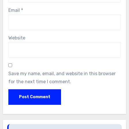
Email
*
Website
Save my name, email, and website in this browser
for the next time I comment.