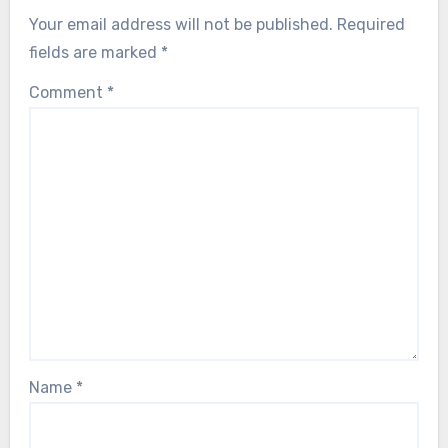
Your email address will not be published.
Required
fields are marked
*
Comment
*
Name
*