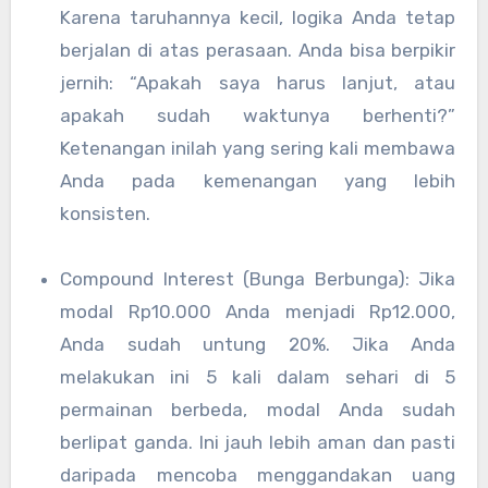
Karena taruhannya kecil, logika Anda tetap
berjalan di atas perasaan. Anda bisa berpikir
jernih: “Apakah saya harus lanjut, atau
apakah sudah waktunya berhenti?”
Ketenangan inilah yang sering kali membawa
Anda pada kemenangan yang lebih
konsisten.
Compound Interest (Bunga Berbunga): Jika
modal Rp10.000 Anda menjadi Rp12.000,
Anda sudah untung 20%. Jika Anda
melakukan ini 5 kali dalam sehari di 5
permainan berbeda, modal Anda sudah
berlipat ganda. Ini jauh lebih aman dan pasti
daripada mencoba menggandakan uang