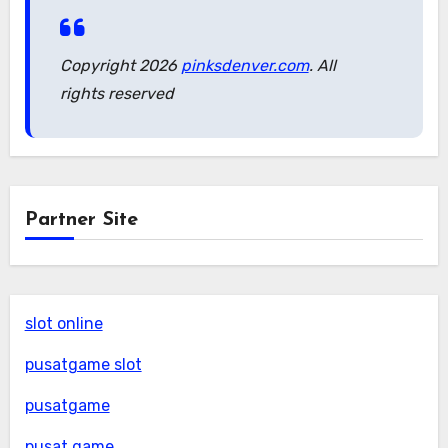
Copyright 2026
pinksdenver.com
. All
rights reserved
Partner Site
slot online
pusatgame slot
pusatgame
pusat game