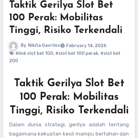
Taktik Gerilya Slot Bet
100 Perak: Mobilitas
Tinggi, Risiko Terkendali
By
Nikita Gavrilov
February 14, 2026
#link slot bet 100
,
#slot bet 100 perak
,
#slot bet
200
Taktik Gerilya Slot Bet
100 Perak: Mobilitas
Tinggi, Risiko Terkendali
Dalam dunia strategi, gerilya adalah tentang
bagaimana kekuatan kecil mampu bertahan dan