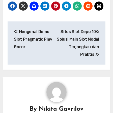
Post
Mengenal Demo
Situs Slot Depo 10K:
navigation
Slot Pragmatic Play
Solusi Main Slot Modal
Gacor
Terjangkau dan
Praktis
By
Nikita Gavrilov