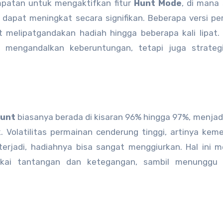
mpatan untuk mengaktifkan fitur
Hunt Mode
, di mana 
 dapat meningkat secara signifikan. Beberapa versi p
at melipatgandakan hadiah hingga beberapa kali lipat
nya mengandalkan keberuntungan, tetapi juga strateg
Hunt
biasanya berada di kisaran 96% hingga 97%, menja
 Volatilitas permainan cenderung tinggi, artinya ke
erjadi, hadiahnya bisa sangat menggiurkan. Hal ini 
ukai tantangan dan ketegangan, sambil menungg