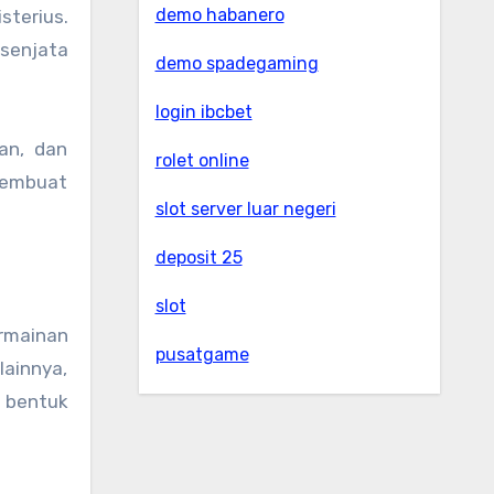
demo habanero
sterius.
 senjata
demo spadegaming
login ibcbet
an, dan
rolet online
membuat
slot server luar negeri
deposit 25
slot
rmainan
pusatgame
ainnya,
 bentuk