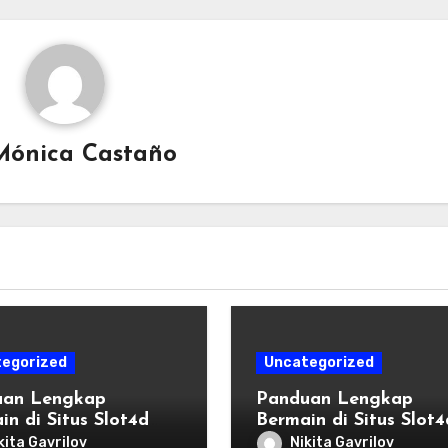
Mónica Castaño
egorized
Uncategorized
uan Lengkap
Panduan Lengkap
in di Situs Slot4d
Bermain di Situs Slot4
 dan Terpercaya
Resmi dan Terpercaya
kita Gavrilov
Nikita Gavrilov