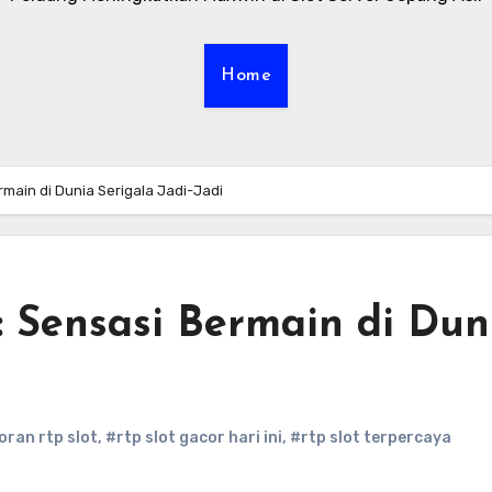
Home
rmain di Dunia Serigala Jadi-Jadi
: Sensasi Bermain di Dun
ran rtp slot
,
#rtp slot gacor hari ini
,
#rtp slot terpercaya