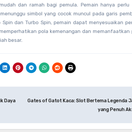
udah dan ramah bagi pemula. Pemain hanya perlu 
 menunggu simbol yang cocok muncul pada garis pemb
o Spin dan Turbo Spin, pemain dapat menyesuaikan pe
rti memperhatikan pola kemenangan dan memanfaatkan 
iah besar.
ik Daya
Gates of Gatot Kaca: Slot Bertema Legenda 
yang Penuh Ak