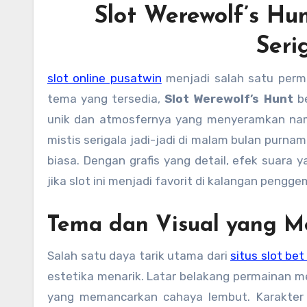
Slot Werewolf’s Hun
Seri
slot online pusatwin
menjadi salah satu permai
tema yang tersedia,
Slot Werewolf’s Hunt
be
unik dan atmosfernya yang menyeramkan nam
mistis serigala jadi-jadi di malam bulan purna
biasa. Dengan grafis yang detail, efek suara
jika slot ini menjadi favorit di kalangan penggem
Tema dan Visual yang M
Salah satu daya tarik utama dari
situs slot bet
estetika menarik. Latar belakang permainan m
yang memancarkan cahaya lembut. Karakter