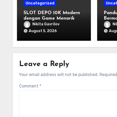
Uncategorized
Uncat
SLOT DEPO 10K Modern
Pand
dengan Game Menarik
Berma
dan Pengalaman Bermain
Resmi
Nikita Gavrilov
Ni
Seru
August 5, 2026
Augu
Leave a Reply
Your email address will not be published.
Required
Comment
*