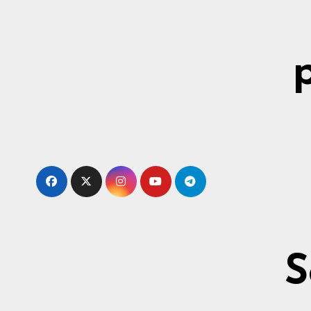
Skip
to
content
S