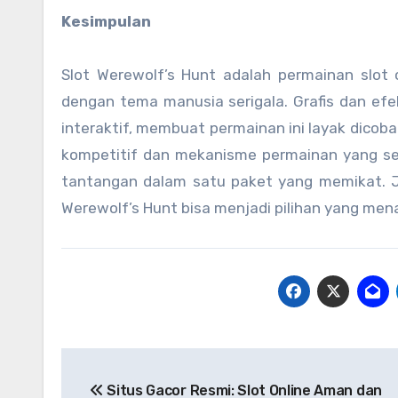
Kesimpulan
Slot Werewolf’s Hunt adalah permainan slo
dengan tema manusia serigala. Grafis dan ef
interaktif, membuat permainan ini layak dicob
kompetitif dan mekanisme permainan yang ser
tantangan dalam satu paket yang memikat. Ja
Werewolf’s Hunt bisa menjadi pilihan yang men
Post
Situs Gacor Resmi: Slot Online Aman dan