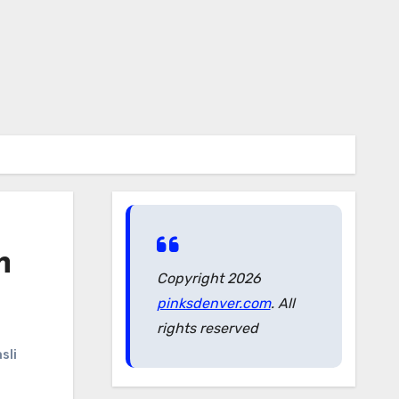
n
Copyright 2026
pinksdenver.com
. All
rights reserved
sli