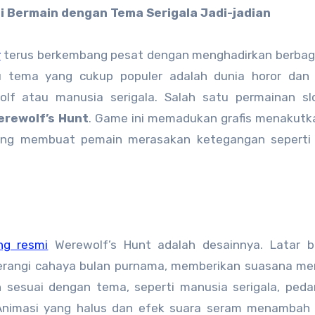
si Bermain dengan Tema Serigala Jadi-jadian
r
terus berkembang pesat dengan menghadirkan berbag
 tema yang cukup populer adalah dunia horor dan m
olf atau manusia serigala. Salah satu permainan sl
erewolf’s Hunt
. Game ini memadukan grafis menakutk
yang membuat pemain merasakan ketegangan seperti
ng resmi
Werewolf’s Hunt adalah desainnya. Latar b
terangi cahaya bulan purnama, memberikan suasana m
n sesuai dengan tema, seperti manusia serigala, peda
. Animasi yang halus dan efek suara seram menambah 