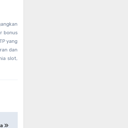
gangkan
ur bonus
RTP yang
ran dan
ia slot,
ya