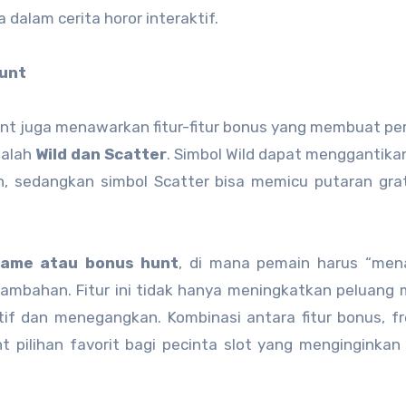
dalam cerita horor interaktif.
Hunt
Hunt juga menawarkan fitur-fitur bonus yang membuat p
dalah
Wild dan Scatter
. Simbol Wild dapat menggantika
 sedangkan simbol Scatter bisa memicu putaran grat
game atau bonus hunt
, di mana pemain harus “men
ambahan. Fitur ini tidak hanya meningkatkan peluang
if dan menegangkan. Kombinasi antara fitur bonus, fr
t pilihan favorit bagi pecinta slot yang menginginkan