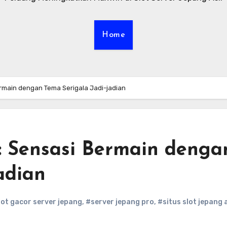
Home
ermain dengan Tema Serigala Jadi-jadian
t: Sensasi Bermain denga
adian
slot gacor server jepang
,
#server jepang pro
,
#situs slot jepang a