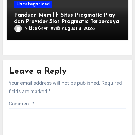
Uncategorized
Panduan Memilih Situs Pragmatic Play
dan Provider Slot Pragmatic Terpercaya
Nikita Gavrilov
August 8, 2026
Leave a Reply
Your email address will not be published.
Required
fields are marked
*
Comment
*