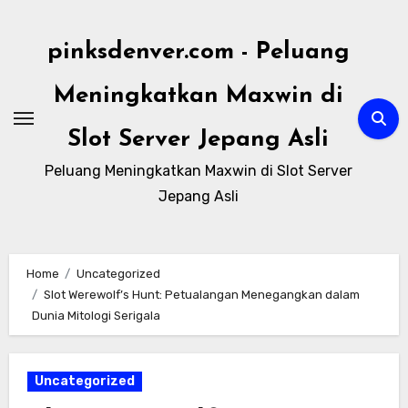
Skip
to
pinksdenver.com - Peluang
content
Meningkatkan Maxwin di
Slot Server Jepang Asli
Peluang Meningkatkan Maxwin di Slot Server
Jepang Asli
Home
Uncategorized
Slot Werewolf’s Hunt: Petualangan Menegangkan dalam
Dunia Mitologi Serigala
Uncategorized