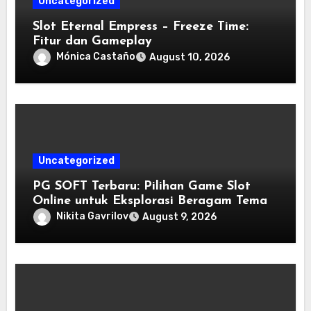
Uncategorized
Slot Eternal Empress – Freeze Time:
Fitur dan Gameplay
Mónica Castaño
August 10, 2026
Uncategorized
PG SOFT Terbaru: Pilihan Game Slot
Online untuk Eksplorasi Beragam Tema
Nikita Gavrilov
August 9, 2026