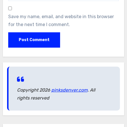
Save my name, email, and website in this browser
for the next time I comment.
Copyright 2026
pinksdenver.com
. All
rights reserved