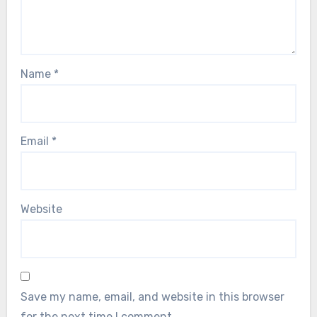
Name
*
Email
*
Website
Save my name, email, and website in this browser
for the next time I comment.