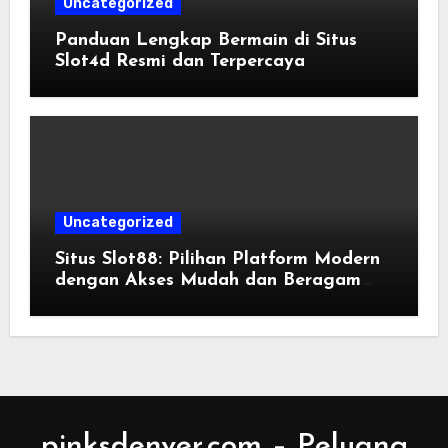
Uncategorized
Panduan Lengkap Bermain di Situs
Slot4d Resmi dan Terpercaya
Uncategorized
Situs Slot88: Pilihan Platform Modern
dengan Akses Mudah dan Beragam
Permainan
pinksdenver.com – Peluang