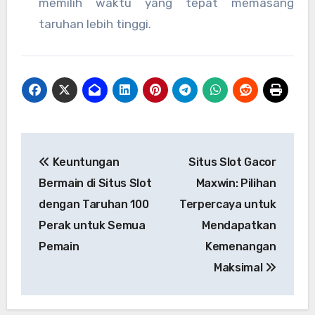
memilih waktu yang tepat memasang
taruhan lebih tinggi.
Post
Keuntungan
Situs Slot Gacor
navigation
Bermain di Situs Slot
Maxwin: Pilihan
dengan Taruhan 100
Terpercaya untuk
Perak untuk Semua
Mendapatkan
Pemain
Kemenangan
Maksimal