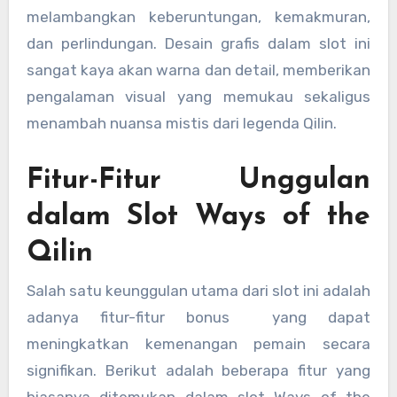
melambangkan keberuntungan, kemakmuran,
dan perlindungan. Desain grafis dalam slot ini
sangat kaya akan warna dan detail, memberikan
pengalaman visual yang memukau sekaligus
menambah nuansa mistis dari legenda Qilin.
Fitur-Fitur Unggulan
dalam Slot Ways of the
Qilin
Salah satu keunggulan utama dari slot ini adalah
adanya fitur-fitur bonus yang dapat
meningkatkan kemenangan pemain secara
signifikan. Berikut adalah beberapa fitur yang