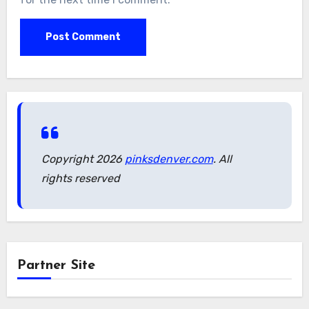
Copyright 2026
pinksdenver.com
. All
rights reserved
Partner Site