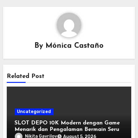
By
Mónica Castaño
Related Post
Uncategorized
SLOT DEPO 10K Modern dengan Game
Menarik dan Pengalaman Bermain Seru
Nikita Gavrilov
August 5, 2026