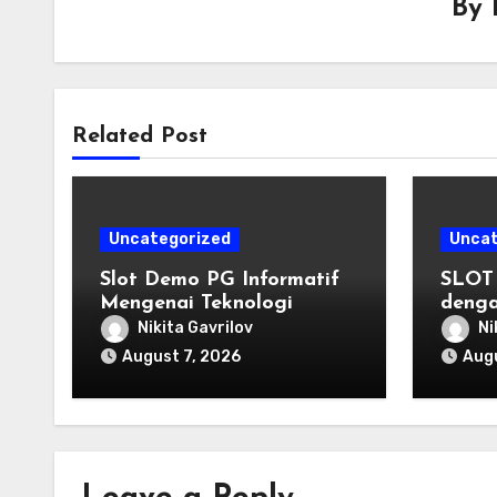
By
Related Post
Uncategorized
Uncat
Slot Demo PG Informatif
SLOT
Mengenai Teknologi
deng
Hiburan Online Masa Kini
dan P
Nikita Gavrilov
Ni
Seru
August 7, 2026
Augu