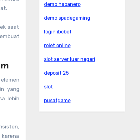
demo habanero
at.
demo spadegaming
fek saat
login ibcbet
 membuat
rolet online
slot server luar negeri
am
deposit 25
 elemen
slot
in yang
a lebih
pusatgame
nsisten,
 karena