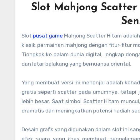
Slot Mahjong Scatter
Sen
Slot
pusat game
Mahjong Scatter Hitam adalah
klasik permainan mahjong dengan fitur-fitur
Tiongkok ke dalam dunia digital, lengkap deng
dan latar belakang yang bernuansa oriental.
Yang membuat versi ini menonjol adalah kehadi
gratis seperti scatter pada umumnya, tetap
lebih besar. Saat simbol Scatter Hitam muncul
dramatis dan meningkatkan potensi hadiah seca
Desain grafis yang digunakan dalam slot ini s
efek suara yang khas membuat pengalaman 