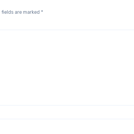
 fields are marked
*