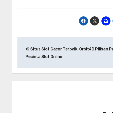
Post
Situs Slot Gacor Terbaik: Orbit4D Pilihan P
navigation
Pecinta Slot Online