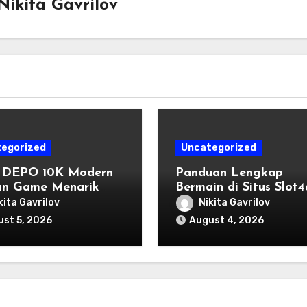
Nikita Gavrilov
egorized
Uncategorized
 DEPO 10K Modern
Panduan Lengkap
an Game Menarik
Bermain di Situs Slot4
engalaman Bermain
Resmi dan Terpercaya
kita Gavrilov
Nikita Gavrilov
st 5, 2026
August 4, 2026