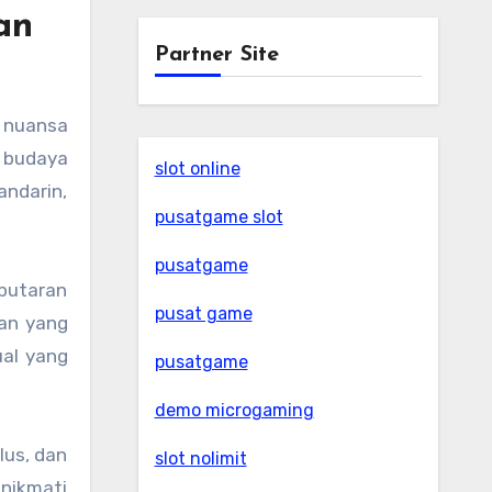
an
Partner Site
n nuansa
r budaya
slot online
andarin,
pusatgame slot
pusatgame
 putaran
pusat game
an yang
ual yang
pusatgame
demo microgaming
lus, dan
slot nolimit
nikmati