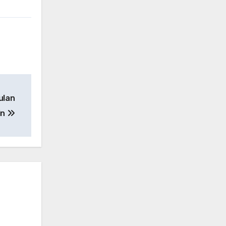
ulan
in