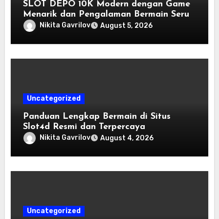
SLOT DEPO 10K Modern dengan Game
Menarik dan Pengalaman Bermain Seru
Nikita Gavrilov
August 5, 2026
Uncategorized
Panduan Lengkap Bermain di Situs
Slot4d Resmi dan Terpercaya
Nikita Gavrilov
August 4, 2026
Uncategorized