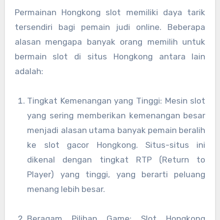
Permainan Hongkong slot memiliki daya tarik
tersendiri bagi pemain judi online. Beberapa
alasan mengapa banyak orang memilih untuk
bermain slot di situs Hongkong antara lain
adalah:
Tingkat Kemenangan yang Tinggi: Mesin slot
yang sering memberikan kemenangan besar
menjadi alasan utama banyak pemain beralih
ke slot gacor Hongkong. Situs-situs ini
dikenal dengan tingkat RTP (Return to
Player) yang tinggi, yang berarti peluang
menang lebih besar.
Beragam Pilihan Game: Slot Hongkong