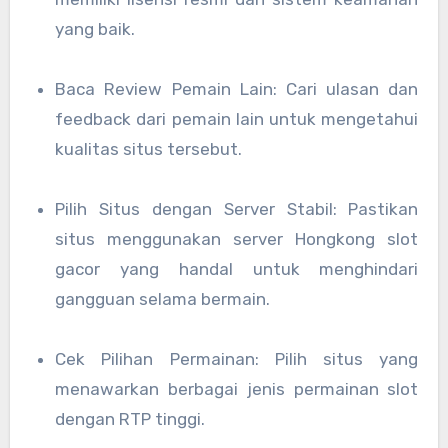
yang baik.
Baca Review Pemain Lain: Cari ulasan dan
feedback dari pemain lain untuk mengetahui
kualitas situs tersebut.
Pilih Situs dengan Server Stabil: Pastikan
situs menggunakan server Hongkong slot
gacor yang handal untuk menghindari
gangguan selama bermain.
Cek Pilihan Permainan: Pilih situs yang
menawarkan berbagai jenis permainan slot
dengan RTP tinggi.