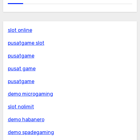
slot online
pusatgame slot
pusatgame
pusat game
pusatgame
demo microgaming
slot nolimit
demo habanero
demo spadegaming