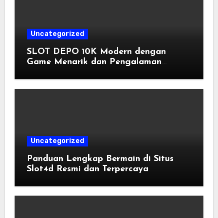
Uncategorized
SLOT DEPO 10K Modern dengan
Game Menarik dan Pengalaman
Bermain Seru
Uncategorized
Panduan Lengkap Bermain di Situs
Slot4d Resmi dan Terpercaya