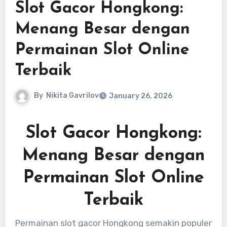
Slot Gacor Hongkong:
Menang Besar dengan
Permainan Slot Online
Terbaik
By
Nikita Gavrilov
January 26, 2026
Slot Gacor Hongkong:
Menang Besar dengan
Permainan Slot Online
Terbaik
Permainan slot gacor Hongkong semakin populer