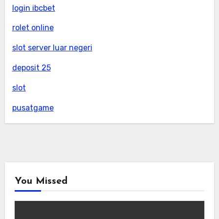
login ibcbet
rolet online
slot server luar negeri
deposit 25
slot
pusatgame
You Missed