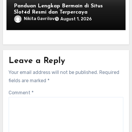
Panduan Lengkap Bermain di Situs
Slot4d Resmi dan Terpercaya
Nikita Gavrilov
August 1, 2026
Leave a Reply
Your email address will not be published.
Required
fields are marked
*
Comment
*