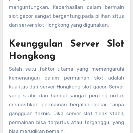
menguntungkan. Keberhasilan dalam bermain
slot gacor sangat bergantung pada pilihan situs
dan server slot Hongkong yang digunakan.
Keunggulan Server Slot
Hongkong
Salah satu faktor utama yang memengaruhi
kemenangan dalam permainan slot adalah
kualitas dari server Hongkong slot gacor. Server
yang stabil dan handal sangat penting untuk
memastikan permainan berjalan lancar tanpa
gangguan teknis. Jika server slot tidak stabil,
permainan bisa terputus atau terganggu, yang
bisa merugikan pemain.