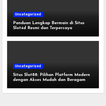
Uncategorized
Panduan Lengkap Bermain di Situs
Slot4d Resmi dan Terpercaya
Uncategorized
Situs Slot88: Pilihan Platform Modern
dengan Akses Mudah dan Beragam
Permainan