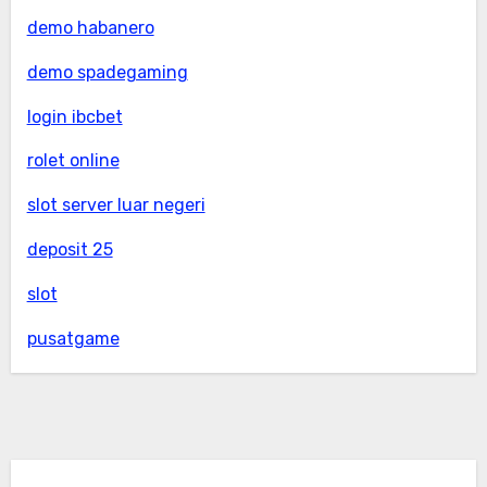
demo habanero
demo spadegaming
login ibcbet
rolet online
slot server luar negeri
deposit 25
slot
pusatgame