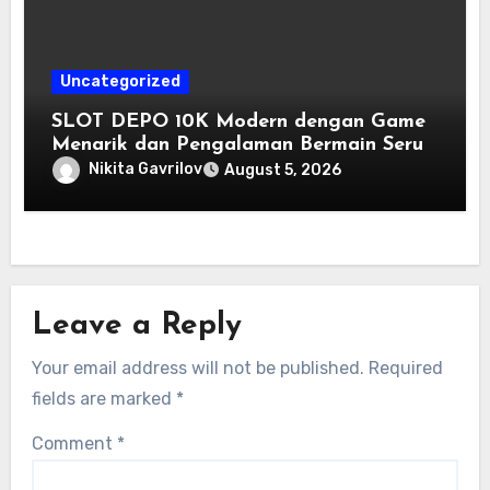
Uncategorized
SLOT DEPO 10K Modern dengan Game
Menarik dan Pengalaman Bermain Seru
Nikita Gavrilov
August 5, 2026
Leave a Reply
Your email address will not be published.
Required
fields are marked
*
Comment
*