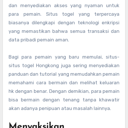
dan menyediakan akses yang nyaman untuk
para pemain. Situs togel yang terpercaya
biasanya dilengkapi dengan teknologi enkripsi
yang memastikan bahwa semua transaksi dan
data pribadi pemain aman.
Bagi para pemain yang baru memulai, situs-
situs togel Hongkong juga sering menyediakan
panduan dan tutorial yang memudahkan pemain
memahami cara bermain dan melihat keluaran
hk dengan benar. Dengan demikian, para pemain
bisa bermain dengan tenang tanpa khawatir
akan adanya penipuan atau masalah lainnya.
Menyaksikan