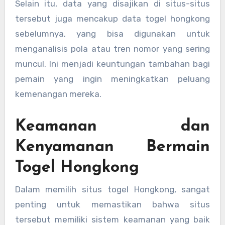
Selain itu, data yang disajikan di situs-situs
tersebut juga mencakup data togel hongkong
sebelumnya, yang bisa digunakan untuk
menganalisis pola atau tren nomor yang sering
muncul. Ini menjadi keuntungan tambahan bagi
pemain yang ingin meningkatkan peluang
kemenangan mereka.
Keamanan dan
Kenyamanan Bermain
Togel Hongkong
Dalam memilih situs togel Hongkong, sangat
penting untuk memastikan bahwa situs
tersebut memiliki sistem keamanan yang baik