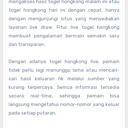
mengakses hasil togel hongkong malam ini atau
togel hongkong hari ini dengan cepat, hanya
dengan mengunjungi situs yang menyediakan
layanan live draw. Fitur live togel hongkong
membuat pengalaman bermain semakin seru
dan transparan.
Dengan adanya togel hongkong live, pemain
tidak perlu lagi menunggu lama atau mencari-
cari hasil keluaran hk melalui sumber yang
kurang terpercaya. Semua informasi tersedia
secara real-time, sehingga pemain bisa
langsung mengetahui nomor-nomor yang keluar
pada setiap putaran.