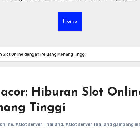
Home
ran Slot Online dengan Peluang Menang Tinggi
Gacor: Hiburan Slot Onlin
ang Tinggi
online
,
#slot server Thailand
,
#slot server thailand gampang m