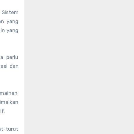
. Sistem
an yang
in yang
a perlu
asi dan
mainan.
imalkan
f.
t-turut