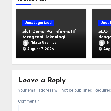
Uncategorized
Uncat
Slot Demo PG Informatif
SLOT
Mengenai Teknologi
deng
Hiburan Online Masa Kini
dan P
Nikita Gavrilov
Ni
Seru
August 7, 2026
Augu
Leave a Reply
Your email address will not be published.
Required
Comment
*