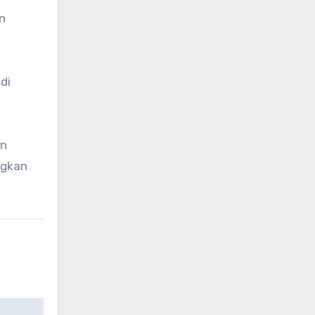
n
di
in
ngkan