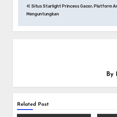
Situs Starlight Princess Gacor, Platform 
navigation
Menguntungkan
By
Related Post