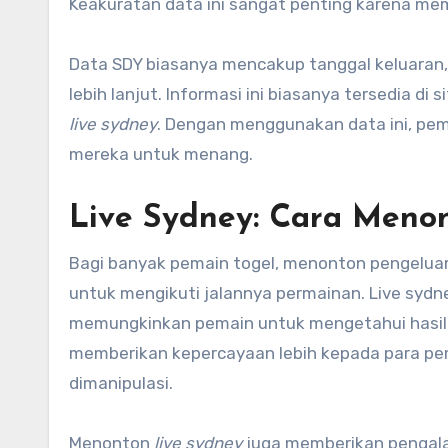
Keakuratan data ini sangat penting karena m
Data SDY biasanya mencakup tanggal keluaran, 
lebih lanjut. Informasi ini biasanya tersedia d
live sydney
. Dengan menggunakan data ini, pe
mereka untuk menang.
Live Sydney: Cara Meno
Bagi banyak pemain togel, menonton pengelua
untuk mengikuti jalannya permainan. Live sydn
memungkinkan pemain untuk mengetahui hasil an
memberikan kepercayaan lebih kepada para pema
dimanipulasi.
Menonton
live sydney
juga memberikan pengala