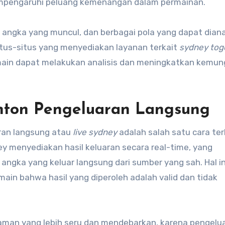
empengaruhi peluang kemenangan dalam permainan.
angka yang muncul, dan berbagai pola yang dapat dianal
i situs-situs yang menyediakan layanan terkait
sydney tog
main dapat melakukan analisis dan meningkatkan kemun
nton Pengeluaran Langsung
ran langsung atau
live sydney
adalah salah satu cara ter
ey menyediakan hasil keluaran secara real-time, yang
gka yang keluar langsung dari sumber yang sah. Hal in
in bahwa hasil yang diperoleh adalah valid dan tidak
man yang lebih seru dan mendebarkan, karena pengelu