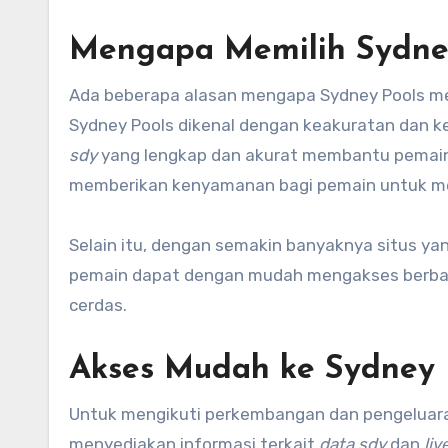
Mengapa Memilih Sydne
Ada beberapa alasan mengapa Sydney Pools menj
Sydney Pools dikenal dengan keakuratan dan ke
sdy
yang lengkap dan akurat membantu pemain m
memberikan kenyamanan bagi pemain untuk mel
Selain itu, dengan semakin banyaknya situs ya
pemain dapat dengan mudah mengakses berbag
cerdas.
Akses Mudah ke Sydney 
Untuk mengikuti perkembangan dan pengeluaran
menyediakan informasi terkait
data sdy
dan
liv