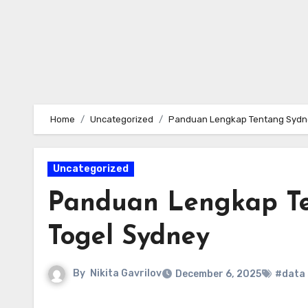
Home
Uncategorized
Panduan Lengkap Tentang Sydne
Uncategorized
Panduan Lengkap Te
Togel Sydney
By
Nikita Gavrilov
December 6, 2025
#data 