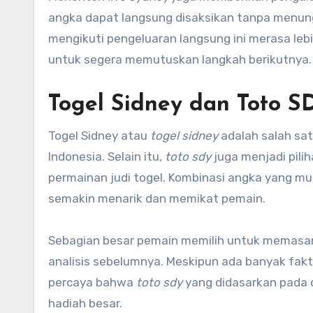
angka dapat langsung disaksikan tanpa menung
mengikuti pengeluaran langsung ini merasa le
untuk segera memutuskan langkah berikutnya.
Togel Sidney dan Toto SD
Togel Sidney atau
togel sidney
adalah salah sat
Indonesia. Selain itu,
toto sdy
juga menjadi pili
permainan judi togel. Kombinasi angka yang m
semakin menarik dan memikat pemain.
Sebagian besar pemain memilih untuk memasang
analisis sebelumnya. Meskipun ada banyak fak
percaya bahwa
toto sdy
yang didasarkan pada 
hadiah besar.