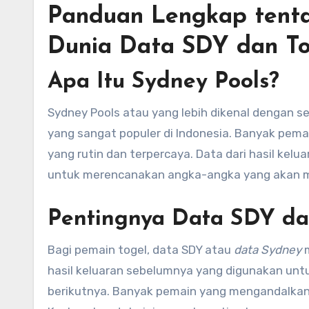
Panduan Lengkap tenta
Dunia Data SDY dan To
Apa Itu Sydney Pools?
Sydney Pools atau yang lebih dikenal dengan 
yang sangat populer di Indonesia. Banyak pemai
yang rutin dan terpercaya. Data dari hasil kel
untuk merencanakan angka-angka yang akan m
Pentingnya Data SDY da
Bagi pemain togel, data SDY atau
data Sydney
m
hasil keluaran sebelumnya yang digunakan un
berikutnya. Banyak pemain yang mengandalkan