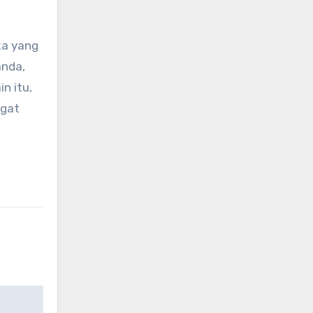
ka yang
anda,
n itu,
ngat