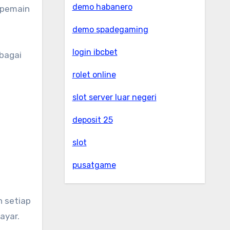
demo habanero
 pemain
demo spadegaming
login ibcbet
rbagai
rolet online
slot server luar negeri
deposit 25
slot
pusatgame
 setiap
ayar.