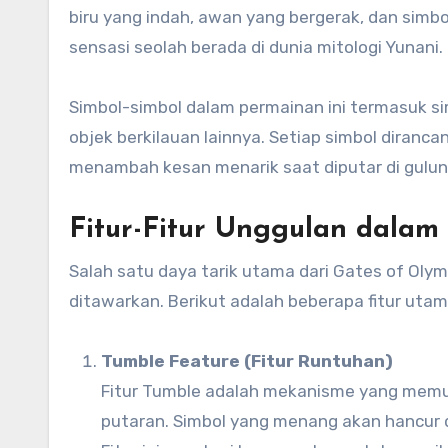
biru yang indah, awan yang bergerak, dan si
sensasi seolah berada di dunia mitologi Yunani.
Simbol-simbol dalam permainan ini termasuk simb
objek berkilauan lainnya. Setiap simbol diran
menambah kesan menarik saat diputar di gulun
Fitur-Fitur Unggulan dalam
Salah satu daya tarik utama dari Gates of Olym
ditawarkan. Berikut adalah beberapa fitur utam
Tumble Feature (Fitur Runtuhan)
Fitur Tumble adalah mekanisme yang memu
putaran. Simbol yang menang akan hancur da