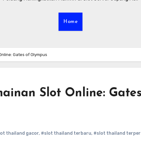
Home
nline: Gates of Olympus
ainan Slot Online: Gates
ot thailand gacor
,
#slot thailand terbaru
,
#slot thailand terpe