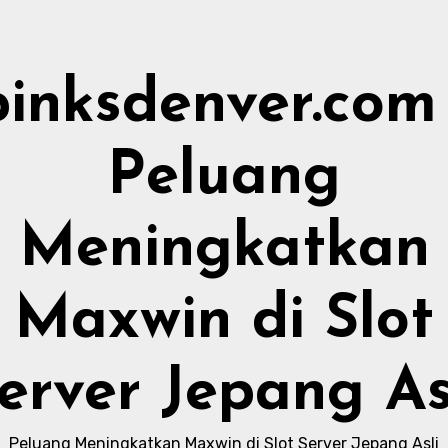
pinksdenver.com 
Peluang
Meningkatkan
Maxwin di Slot
erver Jepang As
Peluang Meningkatkan Maxwin di Slot Server Jepang Asli