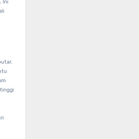
 Ini
li
utar.
ntu
lum
tinggi
ri