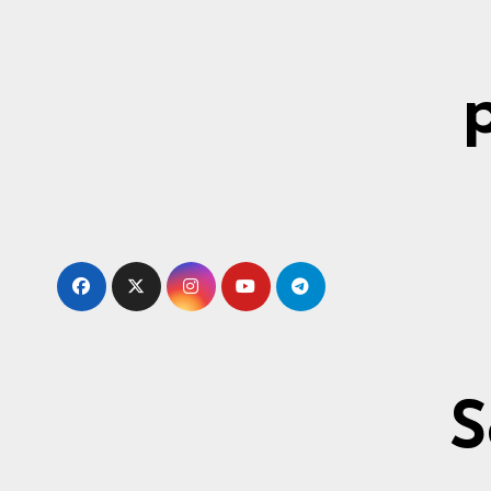
Skip
to
content
S