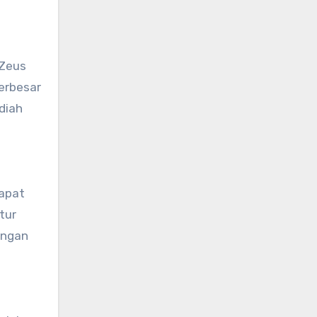
 Zeus
erbesar
diah
dapat
tur
engan