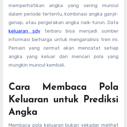
memperhatikan angka yang sering muncul
dalam periode tertentu, kombinasi angka ganjil-
genap, atau pergerakan angka naik-turun. Data
keluaran sdy
terbaru bisa menjadi sumber
informasi berharga untuk menganalisis tren ini.
Pemain yang cermat akan mencatat setiap
angka yang keluar dan mencari pola yang
mungkin muncul kembali.
Cara Membaca Pola
Keluaran untuk Prediksi
Angka
Membaca pola keluaran bukan sekadar melihat