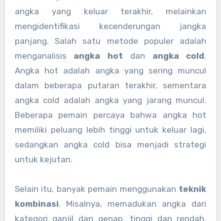
angka yang keluar terakhir, melainkan
mengidentifikasi kecenderungan jangka
panjang. Salah satu metode populer adalah
menganalisis
angka hot
dan
angka cold
.
Angka hot adalah angka yang sering muncul
dalam beberapa putaran terakhir, sementara
angka cold adalah angka yang jarang muncul.
Beberapa pemain percaya bahwa angka hot
memiliki peluang lebih tinggi untuk keluar lagi,
sedangkan angka cold bisa menjadi strategi
untuk kejutan.
Selain itu, banyak pemain menggunakan
teknik
kombinasi
. Misalnya, memadukan angka dari
kategori ganjil dan genap, tinggi dan rendah,