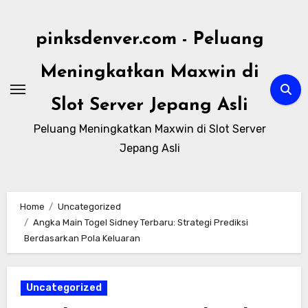
Skip
to
pinksdenver.com - Peluang
content
Meningkatkan Maxwin di
Slot Server Jepang Asli
Peluang Meningkatkan Maxwin di Slot Server
Jepang Asli
Home
Uncategorized
Angka Main Togel Sidney Terbaru: Strategi Prediksi
Berdasarkan Pola Keluaran
Uncategorized