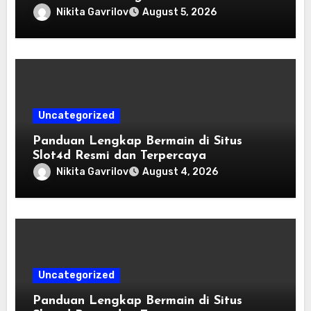
Nikita Gavrilov
August 5, 2026
Uncategorized
Panduan Lengkap Bermain di Situs
Slot4d Resmi dan Terpercaya
Nikita Gavrilov
August 4, 2026
Uncategorized
Panduan Lengkap Bermain di Situs