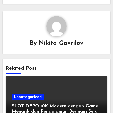
By
Nikita Gavrilov
Related Post
Uncategorized
SLOT DEPO 10K Modern dengan Game
Menarik dan Pengalaman Bermain Seru