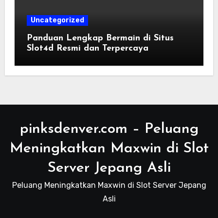
Uncategorized
Panduan Lengkap Bermain di Situs
Slot4d Resmi dan Terpercaya
pinksdenver.com – Peluang
Meningkatkan Maxwin di Slot
Server Jepang Asli
Peluang Meningkatkan Maxwin di Slot Server Jepang
Asli