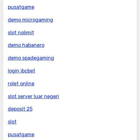
pusatgame
demo microgaming
slot nolimit
demo habanero
demo spadegaming
login ibcbet
rolet online
slot server luar negeri
deposit 25
slot
pusatgame