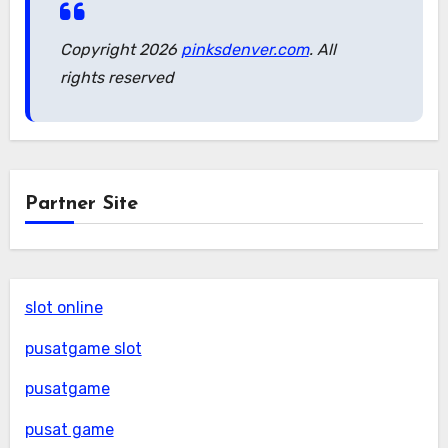
Copyright 2026
pinksdenver.com
. All
rights reserved
Partner Site
slot online
pusatgame slot
pusatgame
pusat game