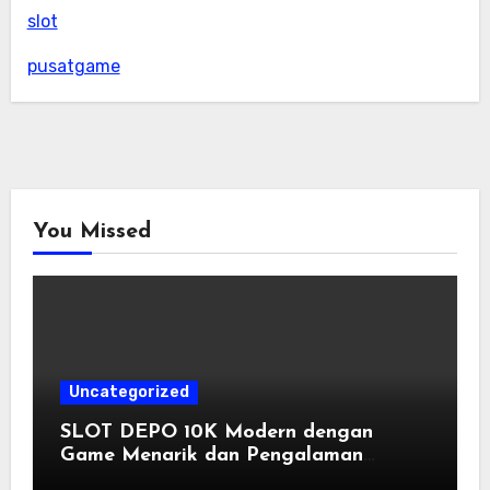
slot
pusatgame
You Missed
Uncategorized
SLOT DEPO 10K Modern dengan
Game Menarik dan Pengalaman
Bermain Seru