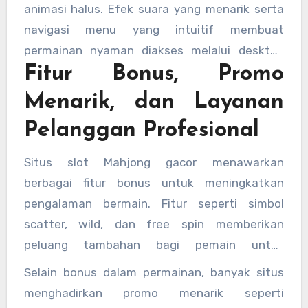
memberi kontrol lebih bagi pemain dalam
animasi halus. Efek suara yang menarik serta
pengambilan keputusan.
navigasi menu yang intuitif membuat
permainan nyaman diakses melalui desktop
Fitur Bonus, Promo
maupun perangkat mobile. Keamanan akun dan
transaksi menjadi prioritas, dengan enkripsi
Menarik, dan Layanan
data dan proteksi transaksi yang menjaga
Pelanggan Profesional
privasi pemain tetap aman.
Situs slot Mahjong gacor menawarkan
berbagai fitur bonus untuk meningkatkan
pengalaman bermain. Fitur seperti simbol
scatter, wild, dan free spin memberikan
peluang tambahan bagi pemain untuk
memperoleh kemenangan lebih besar. Pemain
Selain bonus dalam permainan, banyak situs
dapat memanfaatkan fitur ini untuk
menghadirkan promo menarik seperti
memperpanjang durasi bermain sekaligus