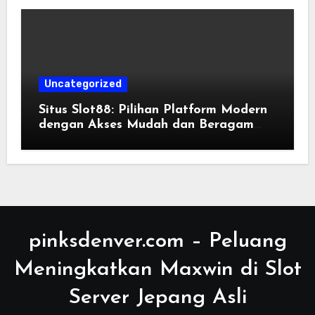
Uncategorized
Situs Slot88: Pilihan Platform Modern
dengan Akses Mudah dan Beragam
Permainan
pinksdenver.com – Peluang
Meningkatkan Maxwin di Slot
Server Jepang Asli