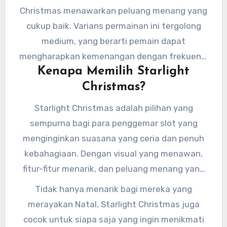
hadiah yang dapat diraih, membuat permainan
Christmas menawarkan peluang menang yang
semakin seru.
cukup baik. Varians permainan ini tergolong
medium, yang berarti pemain dapat
mengharapkan kemenangan dengan frekuensi
Kenapa Memilih Starlight
yang cukup sering, meskipun ukuran hadiah
Christmas?
bisa bervariasi. Bagi pemain yang mencari
pengalaman dengan campuran antara risiko
Starlight Christmas adalah pilihan yang
dan hadiah, slot ini menawarkan keseimbangan
sempurna bagi para penggemar slot yang
yang menyenangkan.
menginginkan suasana yang ceria dan penuh
kebahagiaan. Dengan visual yang menawan,
fitur-fitur menarik, dan peluang menang yang
menguntungkan, slot ini memberikan
Tidak hanya menarik bagi mereka yang
pengalaman bermain yang menyenangkan,
merayakan Natal, Starlight Christmas juga
terutama bagi mereka yang menyukai tema
cocok untuk siapa saja yang ingin menikmati