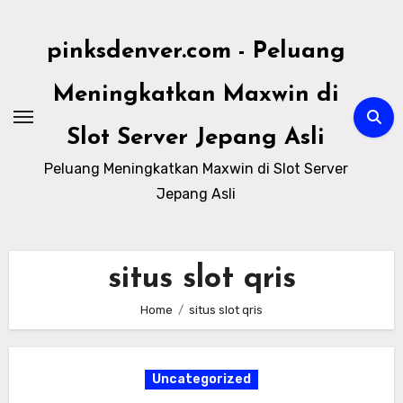
Skip
to
pinksdenver.com - Peluang
content
Meningkatkan Maxwin di
Slot Server Jepang Asli
Peluang Meningkatkan Maxwin di Slot Server
Jepang Asli
situs slot qris
Home
situs slot qris
Uncategorized