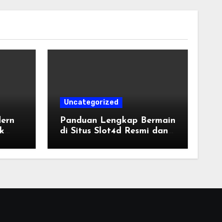
Uncategorized
ern
Panduan Lengkap Bermain
k
di Situs Slot4d Resmi dan
main
Terpercaya