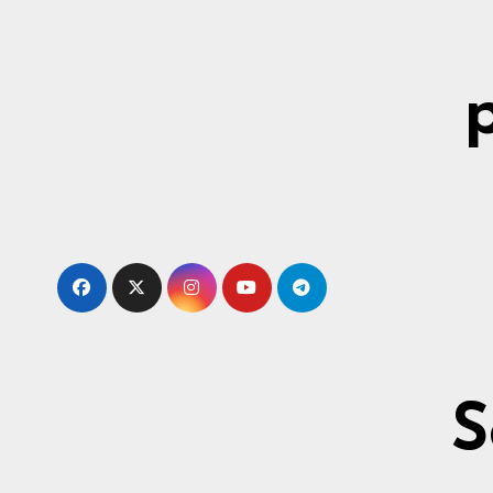
Skip
to
content
S