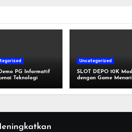
tegorized
Uncategorized
 Demo PG Informatif
SLOT DEPO 10K Mod
enai Teknologi
dengan Game Menari
an Online Masa Kini
dan Pengalaman Ber
Seru
Meningkatkan