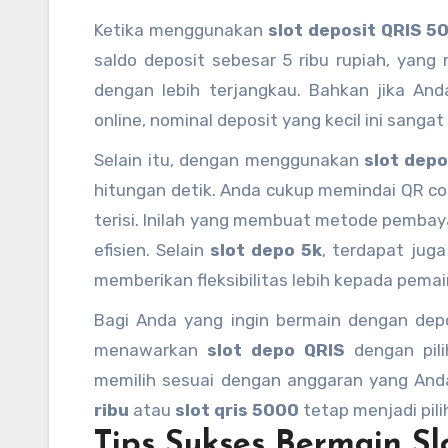
Ketika menggunakan
slot deposit QRIS 5
saldo deposit sebesar 5 ribu rupiah, yan
dengan lebih terjangkau. Bahkan jika An
online, nominal deposit yang kecil ini sangat
Selain itu, dengan menggunakan
slot depo
hitungan detik. Anda cukup memindai QR co
terisi. Inilah yang membuat metode pembayar
efisien. Selain
slot depo 5k
, terdapat juga
memberikan fleksibilitas lebih kepada pema
kenyamanan mereka.
Bagi Anda yang ingin bermain dengan depos
menawarkan
slot depo QRIS
dengan pili
memilih sesuai dengan anggaran yang Anda
ribu
atau
slot qris 5000
tetap menjadi pili
Tips Sukses Bermain Sl