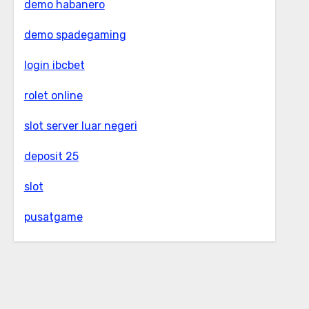
demo habanero
demo spadegaming
login ibcbet
rolet online
slot server luar negeri
deposit 25
slot
pusatgame