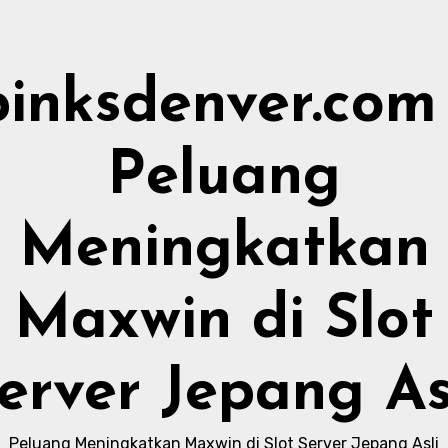
pinksdenver.com 
Peluang
Meningkatkan
Maxwin di Slot
erver Jepang As
Peluang Meningkatkan Maxwin di Slot Server Jepang Asli