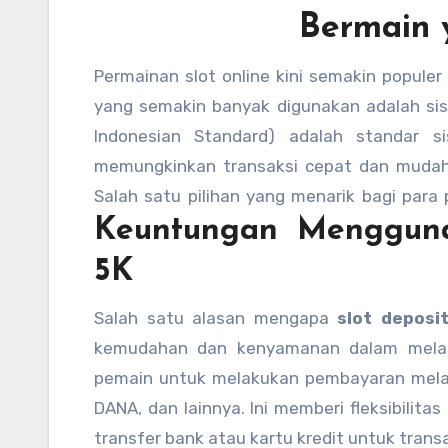
Bermain 
Permainan slot online kini semakin populer
yang semakin banyak digunakan adalah sis
Indonesian Standard) adalah standar 
memungkinkan transaksi cepat dan mudah
Salah satu pilihan yang menarik bagi par
Keuntungan Mengguna
deposit mulai dari 5 ribu, siapa pun bi
mengeluarkan banyak uang di awal.
5K
Salah satu alasan mengapa
slot deposi
kemudahan dan kenyamanan dalam melak
pemain untuk melakukan pembayaran melalui
DANA, dan lainnya. Ini memberi fleksibilit
transfer bank atau kartu kredit untuk transa