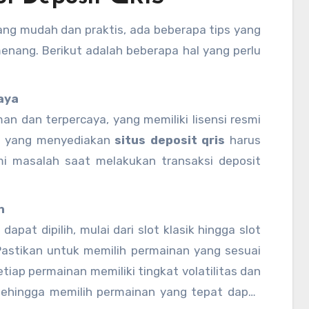
ang mudah dan praktis, ada beberapa tips yang
nang. Berikut adalah beberapa hal yang perlu
caya
an dan terpercaya, yang memiliki lisensi resmi
us yang menyediakan
situs deposit qris
harus
ami masalah saat melakukan transaksi deposit
n
apat dipilih, mulai dari slot klasik hingga slot
 Pastikan untuk memilih permainan yang sesuai
ap permainan memiliki tingkat volatilitas dan
 sehingga memilih permainan yang tepat dapat