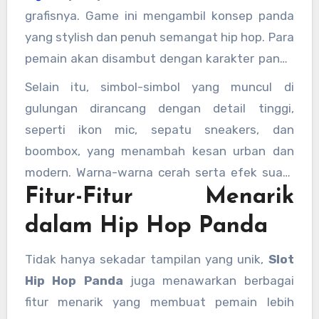
grafisnya. Game ini mengambil konsep panda
yang stylish dan penuh semangat hip hop. Para
pemain akan disambut dengan karakter panda
lucu yang mengenakan topi, kacamata hitam,
Selain itu, simbol-simbol yang muncul di
dan rantai emas, serta background kota yang
gulungan dirancang dengan detail tinggi,
penuh lampu neon. Animasi dalam permainan
seperti ikon mic, sepatu sneakers, dan
juga sangat halus, sehingga setiap putaran
boombox, yang menambah kesan urban dan
terasa hidup dan interaktif.
modern. Warna-warna cerah serta efek suara
Fitur-Fitur Menarik
yang sesuai dengan tema hip hop membuat
pengalaman bermain semakin menyenangkan
dalam Hip Hop Panda
dan tidak membosankan.
Tidak hanya sekadar tampilan yang unik,
Slot
Hip Hop Panda
juga menawarkan berbagai
fitur menarik yang membuat pemain lebih