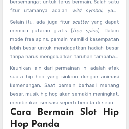
bersemangat untuk terus bermain. Salah satu
fitur utamanya adalah
wild symbol
, yang
berfungsi menggantikan simbol lain untuk
Selain itu, ada juga fitur
scatter
yang dapat
membentuk kombinasi kemenangan. Fitur ini
memicu putaran gratis (
free spins
). Dalam
sangat membantu dalam meningkatkan
mode free spins, pemain memiliki kesempatan
peluang menang dalam setiap putaran.
lebih besar untuk mendapatkan hadiah besar
tanpa harus mengeluarkan taruhan tambahan.
Beberapa versi game juga menyediakan fitur
Keunikan lain dari permainan ini adalah efek
bonus mini, di mana pemain bisa memilih item
suara hip hop yang sinkron dengan animasi
tertentu untuk mengungkap hadiah berupa
kemenangan. Saat pemain berhasil menang
koin atau pengganda (
multiplier
).
besar, musik hip hop akan semakin meningkat,
memberikan sensasi seperti berada di sebuah
Cara Bermain Slot Hip
pertunjukan musik live. Kombinasi visual dan
audio ini membuat setiap putaran terasa lebih
Hop Panda
hidup dan interaktif.