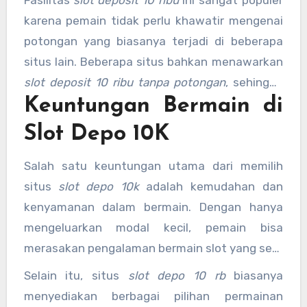
Fasilitas
slot deposit 10 ribu
ini sangat populer
10000
, yang memberikan fleksibilitas bagi
karena pemain tidak perlu khawatir mengenai
pemain dengan berbagai anggaran. Dengan
potongan yang biasanya terjadi di beberapa
hanya melakukan deposit sebesar 10 ribu,
situs lain. Beberapa situs bahkan menawarkan
pemain sudah dapat menikmati serunya
slot deposit 10 ribu tanpa potongan
, sehingga
bermain slot tanpa perlu merogoh kocek terlalu
Keuntungan Bermain di
jumlah deposit yang dibayarkan akan langsung
dalam.
digunakan untuk bermain tanpa ada
Slot Depo 10K
pengurangan.
Salah satu keuntungan utama dari memilih
situs
slot depo 10k
adalah kemudahan dan
kenyamanan dalam bermain. Dengan hanya
mengeluarkan modal kecil, pemain bisa
merasakan pengalaman bermain slot yang seru
tanpa merasa terbebani oleh biaya tinggi.
Selain itu, situs
slot depo 10 rb
biasanya
Selain itu, banyak situs juga menawarkan
menyediakan berbagai pilihan permainan