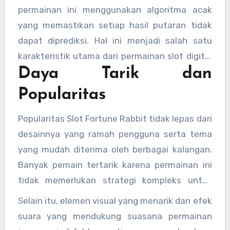
terasa berbeda.
permainan ini menggunakan algoritma acak
yang memastikan setiap hasil putaran tidak
dapat diprediksi. Hal ini menjadi salah satu
karakteristik utama dari permainan slot digital
Daya Tarik dan
modern.
Popularitas
Popularitas Slot
Fortune Rabbit
tidak lepas dari
desainnya yang ramah pengguna serta tema
yang mudah diterima oleh berbagai kalangan.
Banyak pemain tertarik karena permainan ini
tidak memerlukan strategi kompleks untuk
dimainkan, sehingga cocok untuk hiburan
Selain itu, elemen visual yang menarik dan efek
santai.
suara yang mendukung suasana permainan