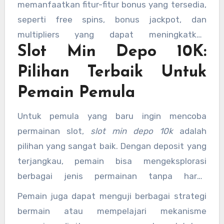
memanfaatkan fitur-fitur bonus yang tersedia,
meningkatkan peluang kemenangan.
seperti free spins, bonus jackpot, dan
multipliers yang dapat meningkatkan
Slot Min Depo 10K:
kemenangan. Dengan memilih situs yang
tepat, pemain dapat menikmati permainan
Pilihan Terbaik Untuk
yang tidak hanya menyenangkan, tetapi juga
Pemain Pemula
menguntungkan.
Untuk pemula yang baru ingin mencoba
permainan slot,
slot min depo 10k
adalah
pilihan yang sangat baik. Dengan deposit yang
terjangkau, pemain bisa mengeksplorasi
berbagai jenis permainan tanpa harus
mengeluarkan banyak uang. Banyak pemain
Pemain juga dapat menguji berbagai strategi
pemula yang memilih
slot deposit 10k
karena
bermain atau mempelajari mekanisme
risiko yang lebih kecil namun tetap memiliki