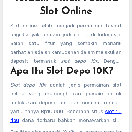
Slot Online
Slot online telah menjadi permainan favorit
bagi banyak pemain judi daring di Indonesia.
Salah satu fitur yang semakin menarik
perhatian adalah kemudahan dalam melakukan
deposit, termasuk
slot depo 10k
. Dengan
Apa Itu Slot Depo 10K?
minimal deposit yang terjangkau, pemain
dapat menikmati berbagai jenis permainan slot
Slot depo 10k
adalah jenis permainan slot
dengan lebih mudah. Artikel ini akan mengulas
online yang memungkinkan pemain untuk
mengenai situs
slot depo 10 ribu
dan
melakukan deposit dengan nominal rendah,
keuntungannya bagi para pemain yang ingin
yaitu hanya Rp10.000. Beberapa situs
slot 10
memulai atau bermain slot dengan modal kecil.
ribu
dana terbaru
bahkan menawarkan slot
dengan
slot depo 10 rb
atau
slot deposit