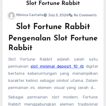
Slot Fortune Rabbit
Mónica Castaño
July 5, 2026
No Comments
Slot
Fortune Rabbit
Pengenalan Slot Fortune
Rabbit
Slot
Fortune Rabbit
adalah salah satu
permainan
slot minimal deposit 10 rb
digital
bertema keberuntungan yang menampilkan
karakter kelinci sebagai simbol utama. Dalam
permainan ini, elemen visual yang cerah dan
animasi yang halus menjadi daya tarik utama
Sebagai permainan slot modern, Fortune
bagi banyak pemain yang menyukai game
Rabbit menggabungkan elemen tradisional