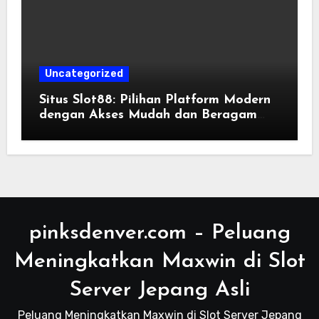
Uncategorized
Situs Slot88: Pilihan Platform Modern
dengan Akses Mudah dan Beragam
Permainan
pinksdenver.com – Peluang
Meningkatkan Maxwin di Slot
Server Jepang Asli
Peluang Meningkatkan Maxwin di Slot Server Jepang