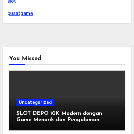
slot
pusatgame
You Missed
Uncategorized
SLOT DEPO 10K Modern dengan
Game Menarik dan Pengalaman
Bermain Seru