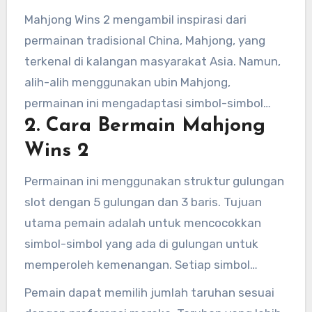
tradisional Mahjong dengan mekanisme
Mahjong Wins 2 mengambil inspirasi dari
permainan slot modern, menciptakan
permainan tradisional China, Mahjong, yang
pengalaman bermain yang unik dan
terkenal di kalangan masyarakat Asia. Namun,
mengasyikkan. Dalam artikel ini, kita akan
alih-alih menggunakan ubin Mahjong,
membahas lebih dalam mengenai permainan
permainan ini mengadaptasi simbol-simbol
slot
Mahjong Wins 2
, mulai dari tema,
2.
Cara Bermain Mahjong
khas Mahjong untuk dijadikan simbol pada
gameplay, hingga fitur-fitur menarik yang
gulungan slot. Desain visualnya dipenuhi
Wins 2
membuatnya begitu diminati oleh para
dengan nuansa budaya China, termasuk
penggemar slot online.
Permainan ini menggunakan struktur gulungan
simbol-simbol seperti ubin Mahjong, bunga,
slot dengan 5 gulungan dan 3 baris. Tujuan
hewan, dan angka-angka yang identik dengan
utama pemain adalah untuk mencocokkan
permainan Mahjong asli. Efek suara yang
simbol-simbol yang ada di gulungan untuk
menambah atmosfer permainan juga
memperoleh kemenangan. Setiap simbol
menggunakan alat musik tradisional China,
memiliki nilai tertentu, dan pemain bisa
semakin memperkaya pengalaman bermain.
Pemain dapat memilih jumlah taruhan sesuai
menang dengan mencocokkan simbol yang