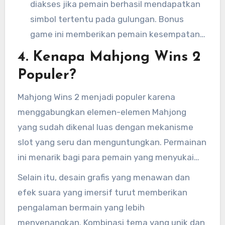
diakses jika pemain berhasil mendapatkan
simbol tertentu pada gulungan. Bonus
game ini memberikan pemain kesempatan
untuk mendapatkan hadiah tambahan yang
4.
Kenapa Mahjong Wins 2
lebih besar.
Populer?
Mahjong Wins 2 menjadi populer karena
menggabungkan elemen-elemen Mahjong
yang sudah dikenal luas dengan mekanisme
slot yang seru dan menguntungkan. Permainan
ini menarik bagi para pemain yang menyukai
budaya tradisional China dan sekaligus ingin
Selain itu, desain grafis yang menawan dan
merasakan sensasi permainan slot dengan
efek suara yang imersif turut memberikan
potensi kemenangan yang tinggi.
pengalaman bermain yang lebih
menyenangkan. Kombinasi tema yang unik dan