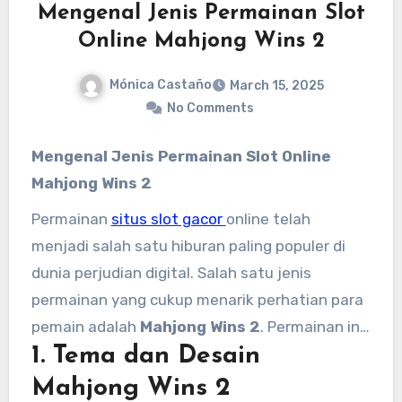
Mengenal Jenis Permainan Slot
Online Mahjong Wins 2
Mónica Castaño
March 15, 2025
No Comments
Mengenal Jenis Permainan Slot Online
Mahjong Wins 2
Permainan
situs slot gacor
online telah
menjadi salah satu hiburan paling populer di
dunia perjudian digital. Salah satu jenis
permainan yang cukup menarik perhatian para
pemain adalah
Mahjong Wins 2
. Permainan ini
1.
Tema dan Desain
merupakan salah satu varian dari permainan
slot yang menggabungkan unsur-unsur
Mahjong Wins 2