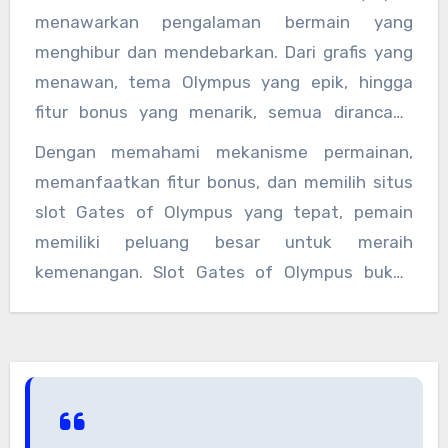
beberapa situs slot Gates of Olympus
menawarkan pengalaman bermain yang
menyediakan versi demo sehingga pemain bisa
menghibur dan mendebarkan. Dari grafis yang
mencoba berbagai strategi sebelum bermain
menawan, tema Olympus yang epik, hingga
dengan taruhan nyata. Hal ini sangat
fitur bonus yang menarik, semua dirancang
membantu pemain baru untuk memahami
agar pemain merasakan sensasi bermain yang
Dengan memahami mekanisme permainan,
mekanisme permainan dan menentukan
maksimal. Slot online Olympus dari Pragmatic
memanfaatkan fitur bonus, dan memilih situs
langkah terbaik saat bermain.
Play terus menjadi pilihan favorit karena
slot Gates of Olympus yang tepat, pemain
reputasinya sebagai penyedia permainan
memiliki peluang besar untuk meraih
berkualitas tinggi. Situs slot Olympus yang
kemenangan. Slot Gates of Olympus bukan
terpercaya juga memastikan pemain bisa
hanya sekadar permainan hiburan, tetapi juga
bermain dengan nyaman dan aman, sambil
menjadi peluang menarik bagi penggemar slot
menikmati berbagai keuntungan seperti slot
online untuk menikmati sensasi dunia Olympus
gacor Olympus dan Gates of Olympus 1000.
yang penuh kejutan.