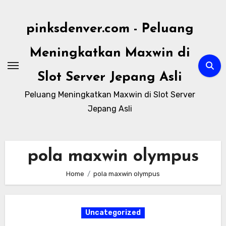
Skip
to
pinksdenver.com - Peluang
content
Meningkatkan Maxwin di
Slot Server Jepang Asli
Peluang Meningkatkan Maxwin di Slot Server
Jepang Asli
pola maxwin olympus
Home
pola maxwin olympus
Uncategorized