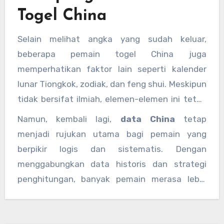
online yang membahas interpretasi data dan
Togel China
strategi prediksi berdasarkan angka-angka
yang sudah keluar.
Selain melihat angka yang sudah keluar,
beberapa pemain togel China juga
memperhatikan faktor lain seperti kalender
lunar Tiongkok, zodiak, dan feng shui. Meskipun
tidak bersifat ilmiah, elemen-elemen ini tetap
menjadi bagian dari kepercayaan yang
Namun, kembali lagi,
data China
tetap
menyatu dengan budaya lokal.
menjadi rujukan utama bagi pemain yang
berpikir logis dan sistematis. Dengan
menggabungkan data historis dan strategi
penghitungan, banyak pemain merasa lebih
percaya diri dalam menebak angka yang akan
keluar.