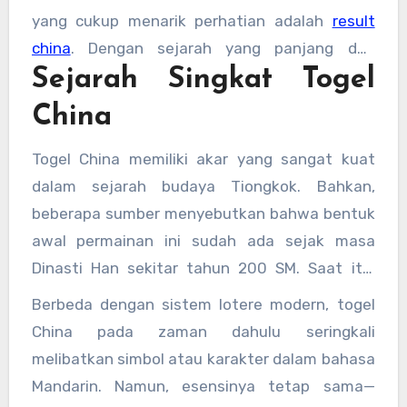
yang cukup menarik perhatian adalah
result
china
. Dengan sejarah yang panjang dan
Sejarah Singkat Togel
metode prediksi yang unik, togel China memiliki
daya tarik tersendiri di kalangan pecinta angka.
China
Dalam artikel ini, kita akan membahas asal-
usul togel China, bagaimana popularitasnya
Togel China memiliki akar yang sangat kuat
berkembang, serta peran penting
data China
dalam sejarah budaya Tiongkok. Bahkan,
dalam mendukung analisis dan prediksi angka.
beberapa sumber menyebutkan bahwa bentuk
awal permainan ini sudah ada sejak masa
Dinasti Han sekitar tahun 200 SM. Saat itu,
permainan angka digunakan sebagai salah
Berbeda dengan sistem lotere modern, togel
satu metode penggalangan dana untuk
China pada zaman dahulu seringkali
pembangunan proyek besar seperti Tembok
melibatkan simbol atau karakter dalam bahasa
Besar China.
Mandarin. Namun, esensinya tetap sama—