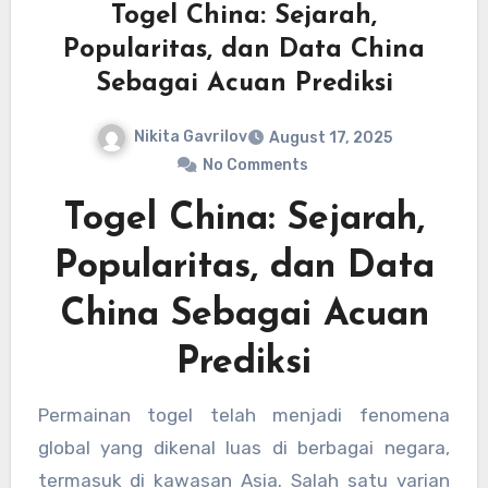
Togel China: Sejarah,
Popularitas, dan Data China
Sebagai Acuan Prediksi
Nikita Gavrilov
August 17, 2025
No Comments
Togel China: Sejarah,
Popularitas, dan Data
China Sebagai Acuan
Prediksi
Permainan togel telah menjadi fenomena
global yang dikenal luas di berbagai negara,
termasuk di kawasan Asia. Salah satu varian