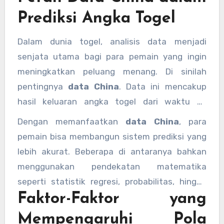
secara sistematis dan dipublikasikan untuk
Prediksi Angka Togel
keperluan prediksi dan perhitungan tren.
Dalam dunia togel, analisis data menjadi
senjata utama bagi para pemain yang ingin
meningkatkan peluang menang. Di sinilah
pentingnya
data China
. Data ini mencakup
hasil keluaran angka togel dari waktu ke
waktu, lengkap dengan informasi seperti
Dengan memanfaatkan
data China
, para
tanggal, urutan angka, dan frekuensi
pemain bisa membangun sistem prediksi yang
kemunculan. Banyak pemain yang
lebih akurat. Beberapa di antaranya bahkan
menggunakan data tersebut untuk menyusun
menggunakan pendekatan matematika
pola, menghitung angka “panas” (sering
seperti statistik regresi, probabilitas, hingga
muncul), dan angka “dingin” (jarang muncul).
Faktor-Faktor yang
model algoritmik sederhana. Tak jarang pula
muncul komunitas-komunitas diskusi di forum
Mempengaruhi Pola