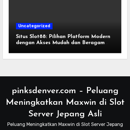
Uncategorized
Situs Slot88: Pilihan Platform Modern
dengan Akses Mudah dan Beragam
Permainan
pinksdenver.com – Peluang
Meningkatkan Maxwin di Slot
Server Jepang Asli
Peluang Meningkatkan Maxwin di Slot Server Jepang