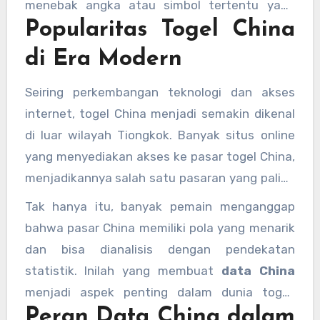
menebak angka atau simbol tertentu yang
Popularitas Togel China
akan muncul berdasarkan sistem undian.
Warisan sejarah ini masih tercermin dalam cara
di Era Modern
bermain togel China saat ini, meskipun sudah
banyak beradaptasi dengan sistem digital dan
Seiring perkembangan teknologi dan akses
global.
internet, togel China menjadi semakin dikenal
di luar wilayah Tiongkok. Banyak situs online
yang menyediakan akses ke pasar togel China,
menjadikannya salah satu pasaran yang paling
dicari oleh pemain di Asia Tenggara, termasuk
Tak hanya itu, banyak pemain menganggap
Indonesia. Hal ini tak lepas dari reputasi togel
bahwa pasar China memiliki pola yang menarik
China yang dianggap memiliki tingkat
dan bisa dianalisis dengan pendekatan
konsistensi dan transparansi dalam proses
statistik. Inilah yang membuat
data China
pengundian.
menjadi aspek penting dalam dunia togel.
Peran Data China dalam
Setiap hasil pengundian yang terjadi direkam