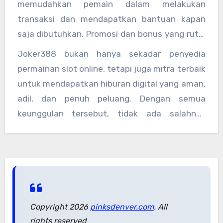
memudahkan pemain dalam melakukan
terjamin.
transaksi dan mendapatkan bantuan kapan
saja dibutuhkan. Promosi dan bonus yang rutin
diadakan juga meningkatkan peluang pemain
Joker388 bukan hanya sekadar penyedia
untuk memperoleh kemenangan besar,
permainan slot online, tetapi juga mitra terbaik
menjadikan pengalaman bermain lebih
untuk mendapatkan hiburan digital yang aman,
menyenangkan dan menguntungkan.
adil, dan penuh peluang. Dengan semua
keunggulan tersebut, tidak ada salahnya
menjadikan Joker388 sebagai pilihan utama
saat mencari platform slot online terbaik di
Indonesia. Bermainlah dengan bijak dan
nikmati setiap momen keseruan yang
ditawarkan.
Copyright 2026
pinksdenver.com
. All
rights reserved