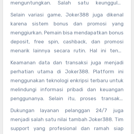
menguntungkan. Salah satu keunggulan
utama dari platform Joker388 adalah
Selain variasi game, Joker388 juga dikenal
kemampuannya menyediakan berbagai pilihan
karena sistem bonus dan promosi yang
permainan slot dari pengembang ternama
menggiurkan. Pemain bisa mendapatkan bonus
dunia. Dengan variasi tema dan fitur yang
deposit, free spin, cashback, dan promosi
beragam, pemain tidak akan merasa bosan
menarik lainnya secara rutin. Hal ini tentu
saat bermain dalam waktu lama.
meningkatkan peluang kemenangan dan
Keamanan data dan transaksi juga menjadi
memperpanjang durasi bermain. Dengan
perhatian utama di Joker388. Platform ini
adanya bonus dan promosi, pemain memiliki
menggunakan teknologi enkripsi terbaru untuk
peluang lebih besar untuk meraih kemenangan
melindungi informasi pribadi dan keuangan
besar tanpa harus mengeluarkan modal besar.
penggunanya. Selain itu, proses transaksi
deposit dan penarikan dana dilakukan dengan
Dukungan layanan pelanggan 24/7 juga
cepat dan tanpa gangguan, memastikan
menjadi salah satu nilai tambah Joker388. Tim
kenyamanan dan kepercayaan pemain saat
support yang profesional dan ramah siap