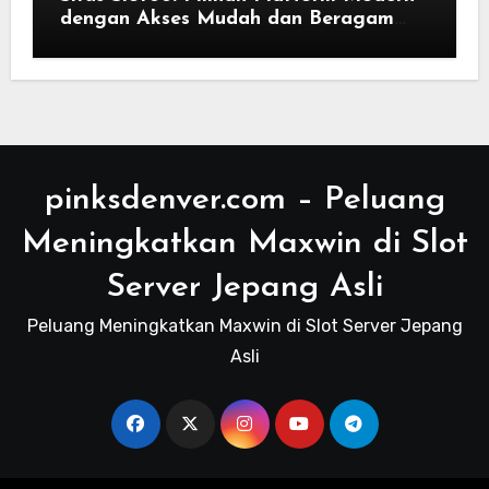
dengan Akses Mudah dan Beragam
Permainan
pinksdenver.com – Peluang
Meningkatkan Maxwin di Slot
Server Jepang Asli
Peluang Meningkatkan Maxwin di Slot Server Jepang
Asli