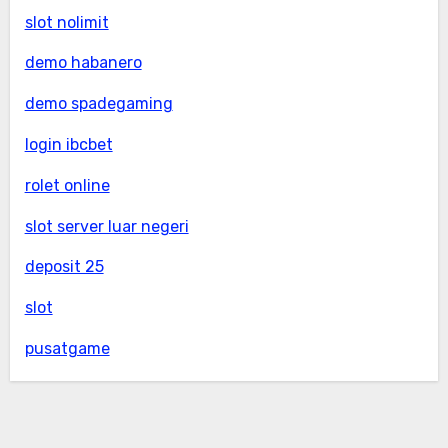
slot nolimit
demo habanero
demo spadegaming
login ibcbet
rolet online
slot server luar negeri
deposit 25
slot
pusatgame