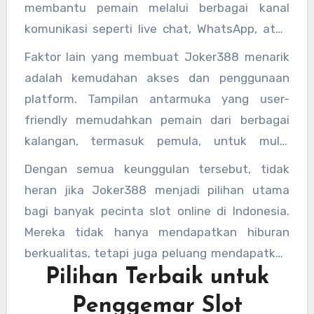
bermain.
membantu pemain melalui berbagai kanal
komunikasi seperti live chat, WhatsApp, atau
email. Dengan layanan yang responsif, pemain
Faktor lain yang membuat Joker388 menarik
dapat dengan mudah menyelesaikan masalah
adalah kemudahan akses dan penggunaan
atau mendapatkan informasi yang dibutuhkan
platform. Tampilan antarmuka yang user-
kapan saja.
friendly memudahkan pemain dari berbagai
kalangan, termasuk pemula, untuk mulai
bermain tanpa harus pusing mempelajari fitur
Dengan semua keunggulan tersebut, tidak
kompleks. Selain itu, platform ini juga
heran jika Joker388 menjadi pilihan utama
kompatibel dengan berbagai perangkat, mulai
bagi banyak pecinta slot online di Indonesia.
dari PC, laptop, hingga ponsel pintar.
Mereka tidak hanya mendapatkan hiburan
berkualitas, tetapi juga peluang mendapatkan
Pilihan Terbaik untuk
keuntungan yang besar dan pengalaman
bermain yang aman dan menyenangkan.
Penggemar Slot