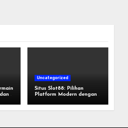
Uncategorized
rmain
Situs Slot88: Pilihan
 dan
Platform Modern dengan
Akses Mudah dan
Beragam Permainan