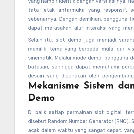
yang hampir identik dengan versi aslinya. Ha
tata letak antarmuka yang responsif, se
sebenarnya. Dengan demikian, pengguna tid
dapat merasakan alur interaksi yang me
bukan untuk memberikan hasil, tetapi 
Selain itu, slot demo juga menjadi sarana
sistem.
memiliki tema yang berbeda, mulai dari vi
sinematik. Melalui mode demo, pengguna d
batasan, sehingga dapat memahami perbe
desain yang digunakan oleh pengembang.
Mekanisme Sistem da
observasi yang cukup efektif dalam memah
Demo
Di balik setiap permainan slot digital, t
disebut Random Number Generator (RNG). Si
acak dalam waktu yang sangat cepat, yang