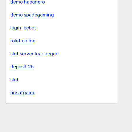
demo habanero
demo spadegaming
login ibcbet
rolet online
slot server luar negeri
deposit 25
slot
pusatgame