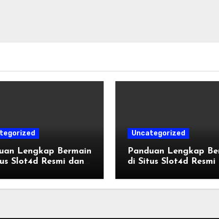
tegorized
Uncategorized
uan Lengkap Bermain
Panduan Lengkap Be
tus Slot4d Resmi dan
di Situs Slot4d Resmi
ercaya
Terpercaya