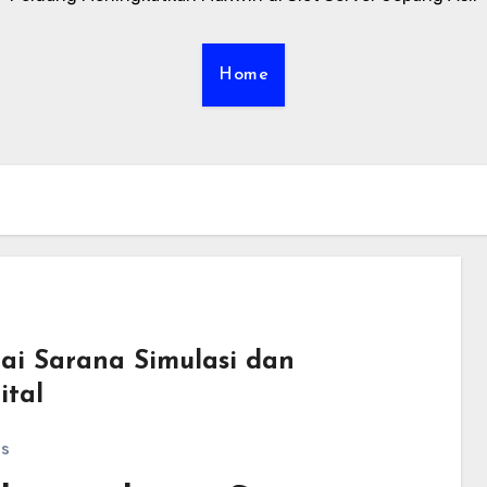
Home
gai Sarana Simulasi dan
ital
ts