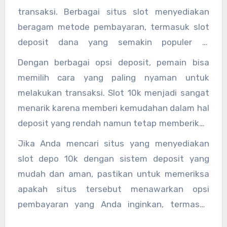
transaksi. Berbagai situs slot menyediakan
beragam metode pembayaran, termasuk slot
deposit dana yang semakin populer di
Indonesia. Metode pembayaran ini
Dengan berbagai opsi deposit, pemain bisa
memungkinkan pemain untuk melakukan
memilih cara yang paling nyaman untuk
deposit secara instan dan aman tanpa perlu
melakukan transaksi. Slot 10k menjadi sangat
khawatir tentang proses yang rumit.
menarik karena memberi kemudahan dalam hal
deposit yang rendah namun tetap memberikan
kesempatan untuk menikmati berbagai jenis
Jika Anda mencari situs yang menyediakan
permainan slot dengan peluang menang yang
slot depo 10k dengan sistem deposit yang
tinggi.
mudah dan aman, pastikan untuk memeriksa
apakah situs tersebut menawarkan opsi
pembayaran yang Anda inginkan, termasuk
transfer bank dan dompet digital seperti Dana.