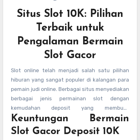
Situs Slot 10K: Pilihan
Terbaik untuk
Pengalaman Bermain
Slot Gacor
Slot online telah menjadi salah satu pilihan
hiburan yang sangat populer di kalangan para
pemain judi online. Berbagai situs menyediakan
berbagai jenis permainan slot dengan
kemudahan deposit yang membuat
Keuntungan Bermain
pengalaman bermain semakin menyenangkan.
Salah satu yang banyak dicari adalah situs slot
Slot Gacor Deposit 10K
dengan minimum deposit 10 ribu atau 10K,