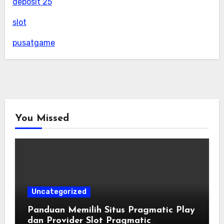
deposit 25
slot
pusatgame
You Missed
Uncategorized
Panduan Memilih Situs Pragmatic Play
dan Provider Slot Pragmatic