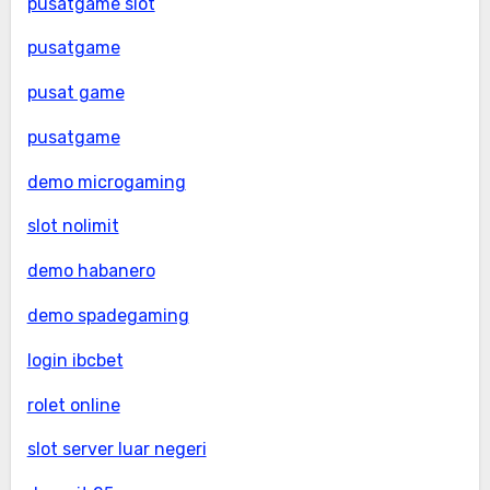
pusatgame slot
pusatgame
pusat game
pusatgame
demo microgaming
slot nolimit
demo habanero
demo spadegaming
login ibcbet
rolet online
slot server luar negeri