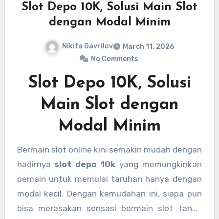
Slot Depo 10K, Solusi Main Slot
dengan Modal Minim
Nikita Gavrilov
March 11, 2026
No Comments
Slot Depo 10K, Solusi
Main Slot dengan
Modal Minim
Bermain slot online kini semakin mudah dengan
hadirnya
slot depo 10k
yang memungkinkan
pemain untuk memulai taruhan hanya dengan
modal kecil. Dengan kemudahan ini, siapa pun
bisa merasakan sensasi bermain slot tanpa