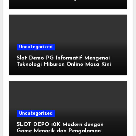
Terpercaya
Uncategorized
Slot Demo PG Informatif Mengenai
Teknologi Hiburan Online Masa Kini
Uncategorized
SLOT DEPO 10K Modern dengan
Game Menarik dan Pengalaman