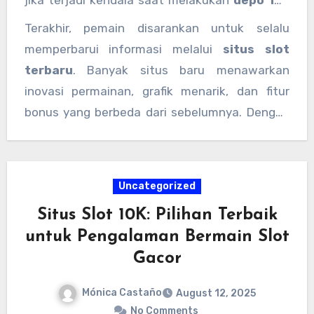
jika terjadi kendala saat melakukan
depo 10k
bermain seru tanpa harus mengeluarkan biaya
atau transaksi lainnya. Tidak hanya itu,
Terakhir, pemain disarankan untuk selalu
tinggi, cocok untuk pemain yang ingin mencoba
menggunakan
link slot terpercaya
juga
memperbarui informasi melalui
situs slot
berbagai jenis permainan.
memastikan keamanan data pribadi dan
terbaru
. Banyak situs baru menawarkan
kenyamanan bermain, sehingga pengalaman
inovasi permainan, grafik menarik, dan fitur
bermain tetap menyenangkan.
bonus yang berbeda dari sebelumnya. Dengan
mencoba
slot deposit 10k
di berbagai
situs
slot terbaru
, pemain memiliki kesempatan
menemukan permainan favorit yang sesuai
Uncategorized
dengan gaya bermain mereka.
Situs Slot 10K: Pilihan Terbaik
untuk Pengalaman Bermain Slot
Gacor
Mónica Castaño
August 12, 2025
No Comments